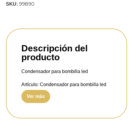
99890
SKU:
Descripción del
producto
Condensador para bombilla led
Artículo:
Condensador para bombilla led
Ver más
Características:
Ayuda a corregir
problemas de parpadeo en bombillas LED.
Mejora la vida útil de las bombillas LED.
Evita el parpadeo y el zumbido en las
luces LED