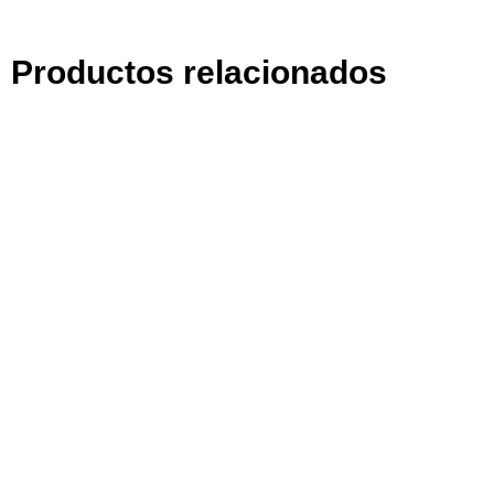
Instalación:
Fácil de instalar y compatible
con la mayoría de las bombillas LED.
Productos relacionados