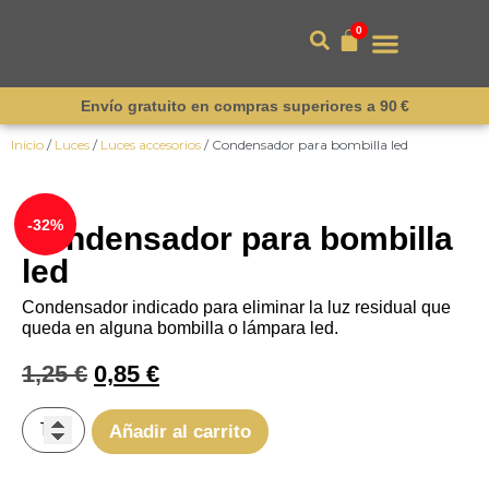
0
Envío gratuito en compras superiores a 90 €
Inicio
/
Luces
/
Luces accesorios
/ Condensador para bombilla led
-32%
Condensador para bombilla
led
Condensador indicado para eliminar la luz residual que
queda en alguna bombilla o lámpara led.
1,25
€
0,85
€
Añadir al carrito