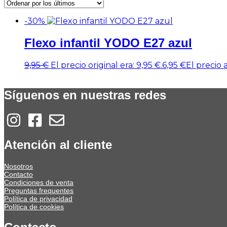
-30%
Flexo infantil YODO E27 azul
9,95
€
El precio original era: 9,95 €.
6,95
€
El precio a
Síguenos en nuestras redes
Atención al cliente
Nosotros
Contacto
Condiciones de venta
Preguntas frequentes
Política de privacidad
Política de cookies