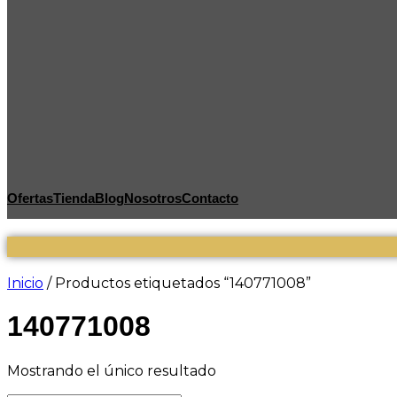
Ofertas
Tienda
Blog
Nosotros
Contacto
Inicio
/ Productos etiquetados “140771008”
140771008
Mostrando el único resultado