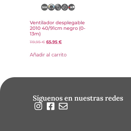
Ventilador desplegable
2010 40/91cm negro (0-
13m)
119,95
€
65,95
€
Añadir al carrito
Síguenos en nuestras redes