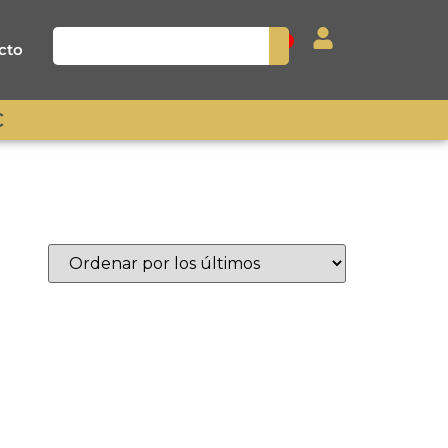
0
cto
€