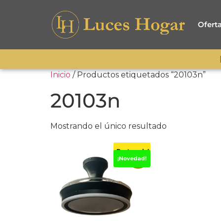
Ofert
Inicio
/ Productos etiquetados “20103n”
20103n
Mostrando el único resultado
¡Destacado!
-45%
¡Novedad!