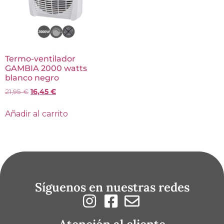
Termo-ventilador
GAMBIA 2000 watts
blanco negro
21,95
€
16,45
€
Añadir al carrito
Síguenos en nuestras redes