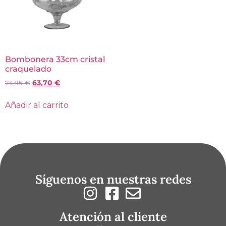
Bombonera 33cm cristal
craquelado
74,95
€
63,70
€
Añadir al carrito
Síguenos en nuestras redes
Atención al cliente