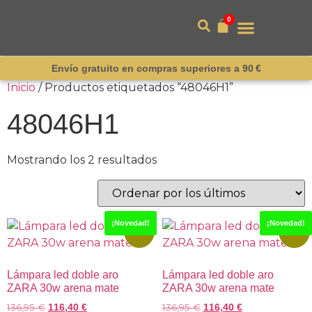
0
Envío gratuito en compras superiores a 90 €
Inicio
/ Productos etiquetados “48046H1”
48046H1
Mostrando los 2 resultados
¡Novedad!
¡Novedad!
-15%
-15%
Lámpara led doble aro
Lámpara led doble aro
ZARA 30w arena mate
ZARA 30w arena mate
136,95
€
136,95
€
116,40
€
116,40
€