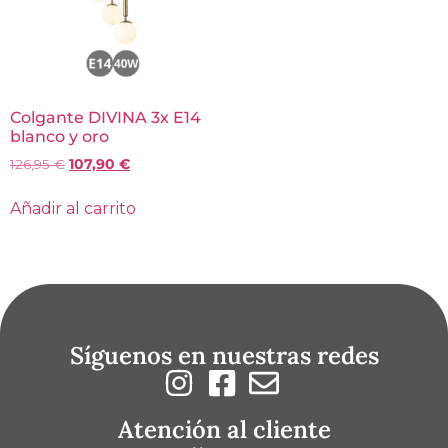
Colgante DIVINA 3x E14
blanco y oro
126,95
€
107,90
€
Añadir al carrito
Síguenos en nuestras redes
Atención al cliente