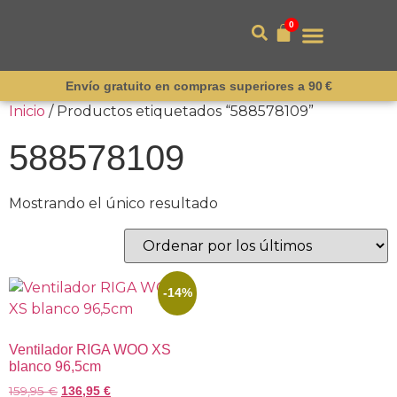
0
Envío gratuito en compras superiores a 90 €
Inicio
/ Productos etiquetados “588578109”
588578109
Mostrando el único resultado
-14%
Ventilador RIGA WOO XS
blanco 96,5cm
159,95
€
136,95
€