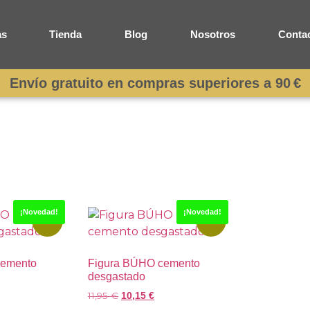
as
Tienda
Blog
Nosotros
Conta
Envío gratuito en compras superiores a 90 €
¡Novedad!
¡Novedad!
-15%
-15%
cemento
Figura BÚHO cemento
desgastado
11,95
€
10,15
€