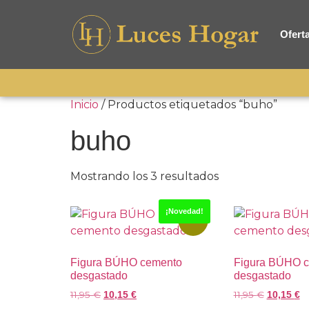
Ofert
Inicio
/ Productos etiquetados “buho”
buho
Mostrando los 3 resultados
¡Novedad!
-15%
Figura BÚHO cemento
Figura BÚHO 
desgastado
desgastado
11,95
€
11,95
€
10,15
€
10,15
€