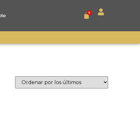
0
cto