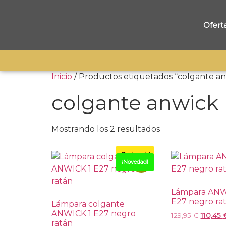
Ofert
Inicio
/ Productos etiquetados “colgante an
colgante anwick
Mostrando los 2 resultados
¡Destacado!
-15%
¡Novedad!
Lámpara ANW
E27 negro ra
Lámpara colgante
ANWICK 1 E27 negro
129,95
€
110,45
ratán