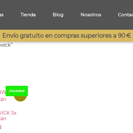
as
Tienda
Blog
Nosotros
Conta
Envío gratuito en compras superiores a 90 €
wick”
¡Novedad!
-15%
ICK 3x
tán
€