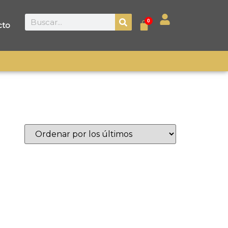
0
cto