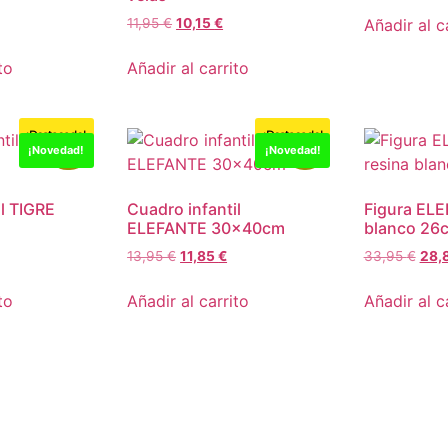
Añadir al c
11,95
€
10,15
€
to
Añadir al carrito
¡Destacado!
¡Destacado!
-15%
-15%
¡Novedad!
¡Novedad!
l TIGRE
Cuadro infantil
Figura ELE
ELEFANTE 30x40cm
blanco 26
13,95
€
11,85
€
33,95
€
28,
to
Añadir al carrito
Añadir al c