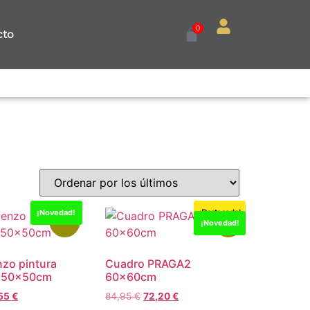
0
cto
¡Novedad!
¡Destacado!
-15%
-15%
¡Novedad!
nzo pintura
Cuadro PRAGA2
 150x50cm
60x60cm
55
€
84,95
€
72,20
€