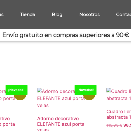
as
Tienda
Blog
Nosotros
Conta
Envío gratuito en compras superiores a 90 €
¡Novedad!
¡Novedad!
-15%
-15%
Cuadro lie
abstracta
tivo
Adorno decorativo
o porta
ELEFANTE azul porta
115,95
€
98,
velas