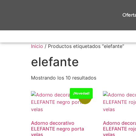
Ofert
Inicio
/ Productos etiquetados “elefante”
elefante
Mostrando los 10 resultados
¡Novedad!
-15%
Adorno decorativo
Adorno decora
ELEFANTE negro porta
ELEFANTE roj
velas
velas