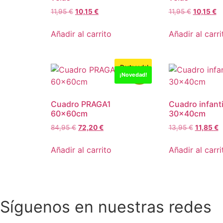
11,95
€
10,15
€
11,95
€
10,15
€
Añadir al carrito
Añadir al carri
¡Destacado!
-15%
¡Novedad!
Cuadro PRAGA1
Cuadro infanti
60x60cm
30x40cm
84,95
€
72,20
€
13,95
€
11,85
€
Añadir al carrito
Añadir al carri
Síguenos en nuestras redes