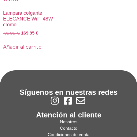
Lámpara colgante
ELEGANCE WiFi 48W
cromo
199,95
€
169,95
€
Añadir al carrito
Síguenos en nuestras redes
Atención al cliente
Nosotros
Contacto
Condiciones de venta