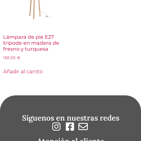
Lámpara de pie E27
tripode en madera de
fresno y turquesa
165,95
€
Añadir al carrito
Síguenos en nuestras redes