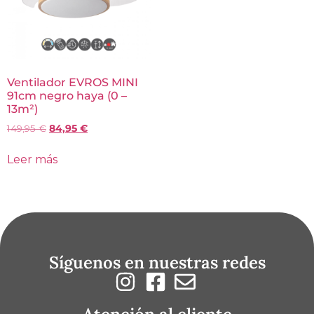
Ventilador EVROS MINI
91cm negro haya (0 –
13m²)
149,95
€
84,95
€
Leer más
Síguenos en nuestras redes