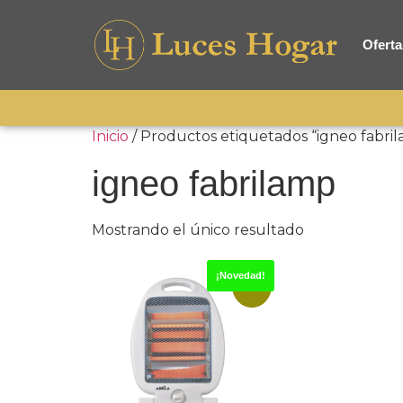
Oferta
Inicio
/ Productos etiquetados “igneo fabri
igneo fabrilamp
Mostrando el único resultado
¡Novedad!
-28%