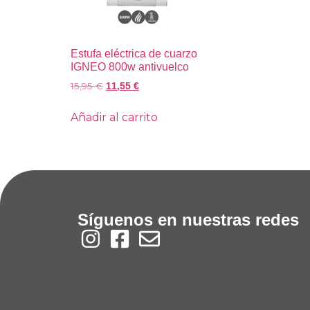
Estufa eléctrica de cuarzo
IGNEO 800w antivuelco
15,95
€
11,55
€
Añadir al carrito
Síguenos en nuestras redes