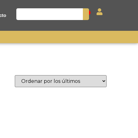
0
cto