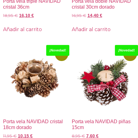
Porta vela triple NAVIDAD
Porta vela doble NAVIDAD
cristal 36cm
cristal 30cm dorado
18,95
€
16,95
€
16,10
€
14,40
€
Añadir al carrito
Añadir al carrito
¡Novedad!
¡Novedad!
-15%
-15%
Porta vela NAVIDAD cristal
Porta vela NAVIDAD piñas
18cm dorado
15cm
11,95
€
8,95
€
10,15
€
7,60
€