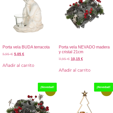
Porta vela BUDA terracota
Porta vela NEVADO madera
y cristal 21cm
5,95
€
5,05
€
11,95
€
10,15
€
Añadir al carrito
Añadir al carrito
¡Novedad!
¡Novedad!
-15%
-15%