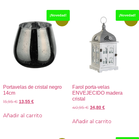
¡Novedad!
¡Novedad!
-15%
-15%
Portavelas de cristal negro
Farol porta-velas
14cm
ENVEJECIDO madera
cristal
15,95
€
13,55
€
40,95
€
34,80
€
Añadir al carrito
Añadir al carrito