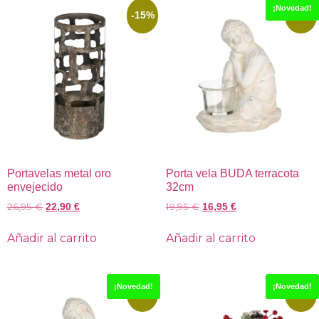
¡Novedad!
-15%
-15%
Portavelas metal oro
Porta vela BUDA terracota
envejecido
32cm
26,95
€
19,95
€
22,90
€
16,95
€
Añadir al carrito
Añadir al carrito
¡Novedad!
¡Novedad!
-15%
-15%