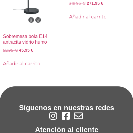
319,95
€
271,95
€
Añadir al carrito
Sobremesa bola E14
antracita vidrio humo
52,95
€
45,95
€
Añadir al carrito
Síguenos en nuestras redes
Atención al cliente