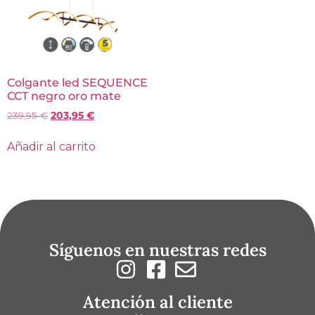
Colgante led SEQUENCE
CCT negro oro mate
239,95
€
203,95
€
Añadir al carrito
Síguenos en nuestras redes
Atención al cliente