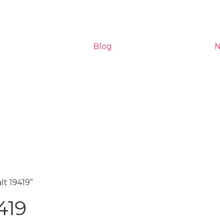
Blog
N
lt 19419”
419