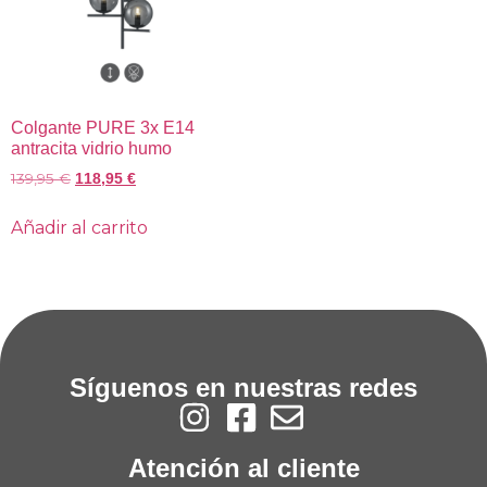
Colgante PURE 3x E14
antracita vidrio humo
139,95
€
118,95
€
Añadir al carrito
Síguenos en nuestras redes
Atención al cliente