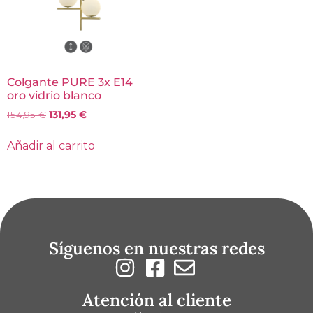
Colgante PURE 3x E14
oro vidrio blanco
154,95
€
131,95
€
Añadir al carrito
Síguenos en nuestras redes
Atención al cliente