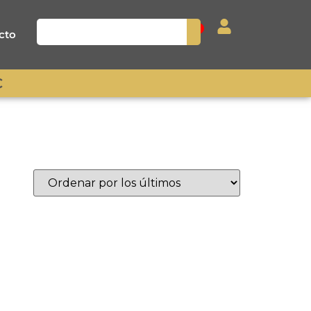
0
cto
€