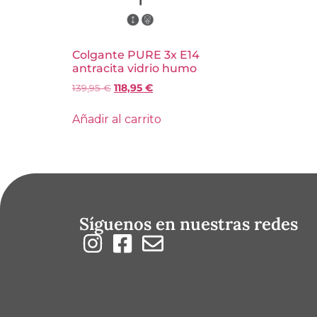
Colgante PURE 3x E14
antracita vidrio humo
139,95
€
118,95
€
Añadir al carrito
Síguenos en nuestras redes