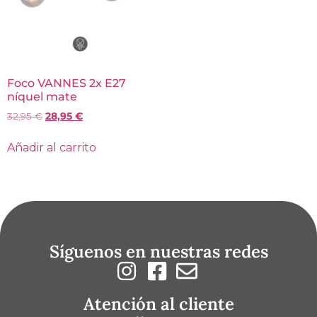
Foco VANNES 2x E27
níquel mate
32,95
€
28,95
€
Añadir al carrito
Síguenos en nuestras redes
Atención al cliente