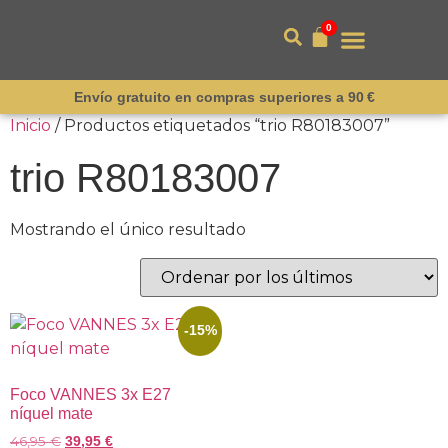
0
Envío gratuito en compras superiores a 90 €
Inicio
/ Productos etiquetados “trio R80183007”
trio R80183007
Mostrando el único resultado
-15%
Foco VANNES 3x E27
níquel mate
46,95
€
39,95
€