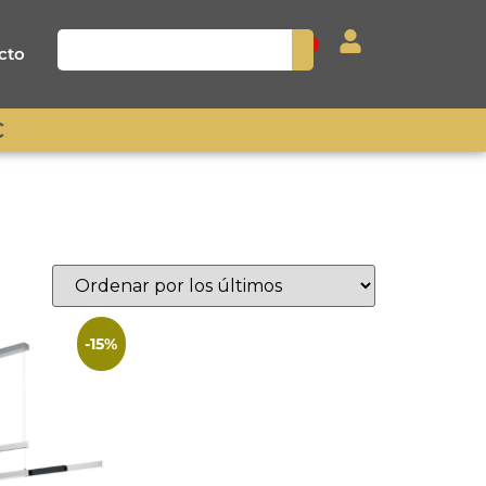
0
cto
€
-15%