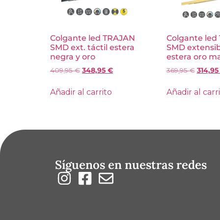
Colgante led TRAJAN
Colgante led
SMD ext. táctil estera
SMD extensibl
negra y oro
estera oro m
409,95
€
348,95
€
369,95
€
314,9
Añadir al carrito
Añadir al carr
Síguenos en nuestras redes