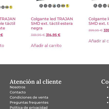
 TRAJAN
Colgante led TRAJAN
Colgante 
e táctil
SMD ext. táctil estera
SMD ext. t
ate
negra
399,95
€
33
5
€
369,95
€
314,95
€
Añadir al c
ito
Añadir al carrito
Atención al cliente
Co
Nosotros
Contacto
Condiciones de venta
Preguntas frequentes
Política de privacidad