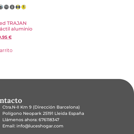
led TRAJAN
áctil aluminio
9,95
€
arrito
ntacto
Ctra.N-II Km 9 (Dirección Barcelona)
Polígono Neopark 25191 Lleida España
Llámenos ahora: 676118347
Email: info@luceshogar.com