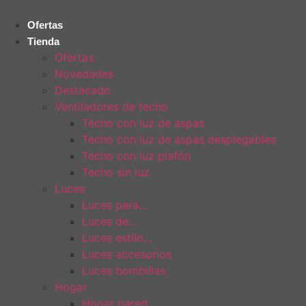
Ir
al
Ofertas
contenido
Tienda
Ofertas
Novedades
Destacado
Ventiladores de techo
Techo con luz de aspas
Techo con luz de aspas desplegables
Techo con luz plafón
Techo sin luz
Luces
Luces para…
Luces de…
Luces estilo…
Luces accesorios
Luces bombillas
Hogar
Hogar pared