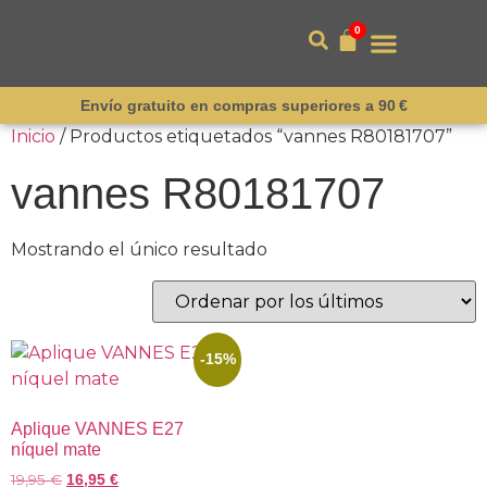
0
Envío gratuito en compras superiores a 90 €
Inicio
/ Productos etiquetados “vannes R80181707”
vannes R80181707
Mostrando el único resultado
-15%
Aplique VANNES E27
níquel mate
19,95
€
16,95
€