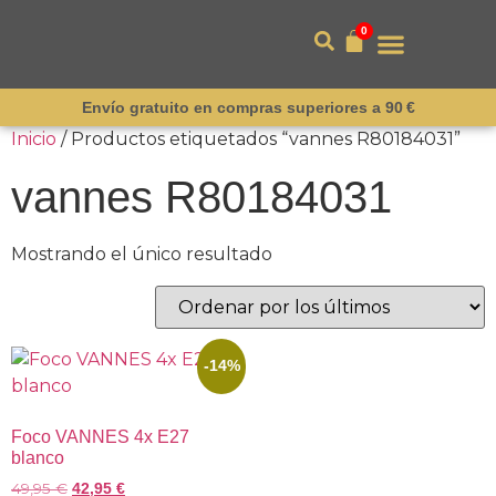
0
Envío gratuito en compras superiores a 90 €
Inicio
/ Productos etiquetados “vannes R80184031”
vannes R80184031
Mostrando el único resultado
-14%
Foco VANNES 4x E27
blanco
49,95
€
42,95
€