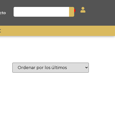
0
cto
€