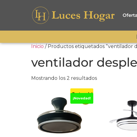
Ofert
Inicio
/ Productos etiquetados “ventilador 
ventilador despl
Mostrando los 2 resultados
¡Destacado!
-45%
¡Novedad!