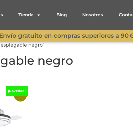
as
Tienda
Blog
Nosotros
Conta
Envío gratuito en compras superiores a 90 
desplegable negro”
egable negro
¡Novedad!
-17%