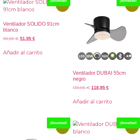
¡Novedad!
¡Novedad!
-48%
-15%
Ventilador SOLIDO 91cm
blanco
99,95
€
51,95
€
Añadir al carrito
Ventilador DUBAI 55cm
negro
139,95
€
118,95
€
Añadir al carrito
¡Novedad!
¡Novedad!
-15%
-15%