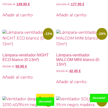
177,95
€
210,95
€
149,95
€
177,95
€
Añadir al carrito
Añadir al carrito
-15%
-29%
Lámpara-ventilador NIGHT
Lámpara-ventilador
ECO blanco (0-13m²)
MALCOM MINI blanco (0-
13m²)
59,95
€
50,95
€
59,95
€
42,45
€
Añadir al carrito
Añadir al carrito
¡Destacado!
¡Novedad!
-45%
-48%
¡Novedad!