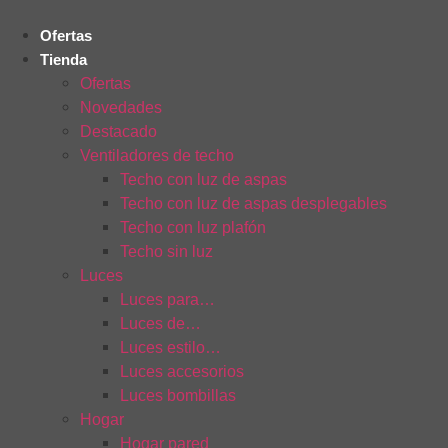
Ir
al
Ofertas
contenido
Tienda
Ofertas
Novedades
Destacado
Ventiladores de techo
Techo con luz de aspas
Techo con luz de aspas desplegables
Techo con luz plafón
Techo sin luz
Luces
Luces para…
Luces de…
Luces estilo…
Luces accesorios
Luces bombillas
Hogar
Hogar pared