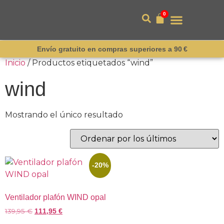
0
Envío gratuito en compras superiores a 90 €
Inicio
/ Productos etiquetados “wind”
wind
Mostrando el único resultado
-20%
Ventilador plafón WIND opal
139,95
€
111,95
€