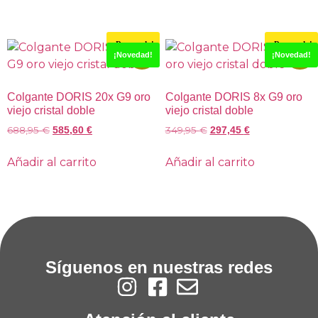
¡Destacado!
¡Destacado!
-15%
-15%
¡Novedad!
¡Novedad!
Colgante DORIS 20x G9 oro
Colgante DORIS 8x G9 oro
viejo cristal doble
viejo cristal doble
688,95
€
349,95
€
585,60
€
297,45
€
Añadir al carrito
Añadir al carrito
Síguenos en nuestras redes