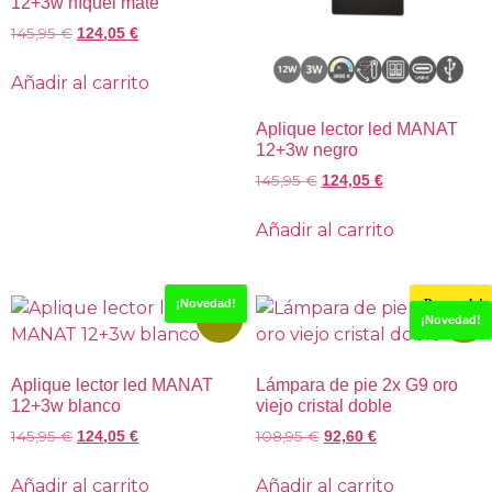
12+3w níquel mate
145,95
€
124,05
€
Añadir al carrito
Aplique lector led MANAT
12+3w negro
145,95
€
124,05
€
Añadir al carrito
¡Novedad!
¡Destacado!
-15%
-15%
¡Novedad!
Aplique lector led MANAT
Lámpara de pie 2x G9 oro
12+3w blanco
viejo cristal doble
145,95
€
108,95
€
124,05
€
92,60
€
Añadir al carrito
Añadir al carrito