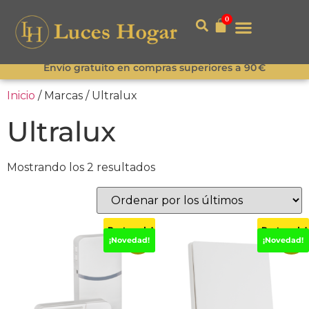
0
Envío gratuito en compras superiores a 90 €
Inicio
/ Marcas / Ultralux
Ultralux
Mostrando los 2 resultados
¡Destacado!
¡Destacado!
-15%
-15%
¡Novedad!
¡Novedad!