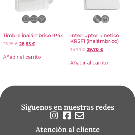
Timbre inalámbrico IP44
Interruptor kinetico
KRSF1 (inalámbrico)
33,95
€
28,85
€
34,95
€
29,70
€
Añadir al carrito
Añadir al carrito
Síguenos en nuestras redes
Atención al cliente