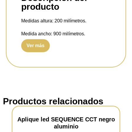
producto
Medidas altura:
200 milímetros.
Medida ancho:
900 milímetros.
Ver más
Medida fondo:
140 milímetros.
Fuente de luz:
SMD – LED (integrado)
Potencia:
41 watts.
Luminosidad:
5000 lúmenes.
Temperatura:
2300 - 3000 - 4000 kelvin.
Productos relacionados
Encendido:
Interruptor.
Aplique led SEQUENCE CCT negro
Índice de reproducción cromática:
>80.
aluminio