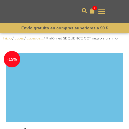
0
Envío gratuito en compras superiores a 90 €
Inicio
/
Luces
/
Luces de...
/ Plafón led SEQUENCE CCT negro aluminio
-15%