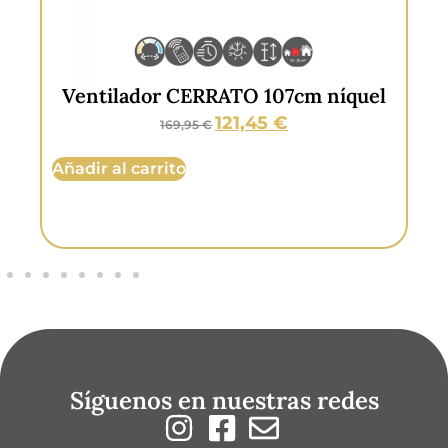
l
Ventilador CERRATO 107cm blanco
121,95
€
169,95
€
Añadir al carrito
Añ
Síguenos en nuestras redes