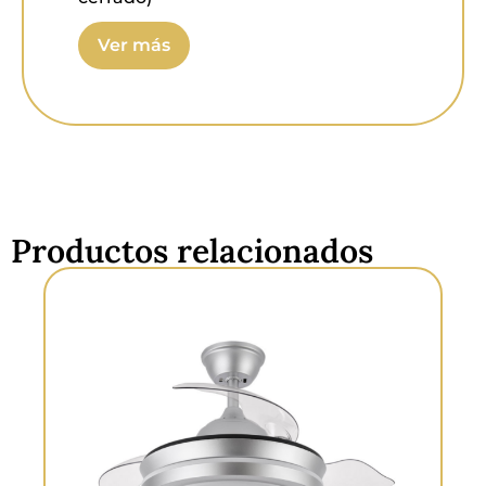
Medida alto:
32 – 47 centímetros.
Ver más
Mando a distancia:
Si.
Color de luz:
Blanco cálido, frío y
natural.
Proyección de la luz:
Luz difusa
general.
Productos relacionados
Temperatura:
3000 – 4500 – 6000
kelvin.
Luminosidad:
6120 lumens.
Potencia:
72 watts.
Potencia motor:
7 / 12 / 17 / 22 / 27 /
32.