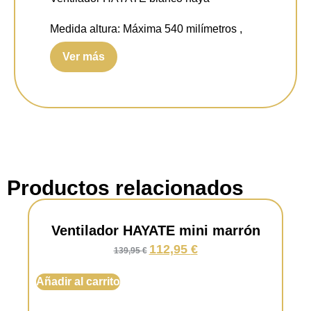
Medida altura:
Máxima 540 milímetros ,
mínimo 390 milímetros.
Ver más
Medida diámetro:
1200 milímetros.
Consumo luz:
40 watt.
Luminosidad:
3300 lúmenes.
Temperatura luz:
Sistema CCT 300 / 4000
/ 6000 kelvin.
Productos relacionados
Metal:
Acabado blanco.
Ventilador HAYATE mini marrón
Aspa:
3 haya.
112,95
€
139,95
€
Difusor:
Acrílico mate.
Añadir al carrito
Garantía:
3 Años.