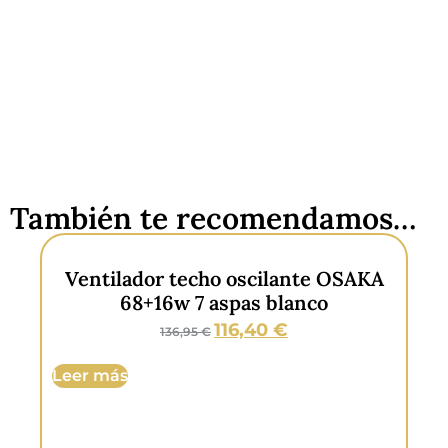
También te recomendamos…
Ventilador techo oscilante OSAKA
68+16w 7 aspas blanco
116,40
€
136,95
€
Leer más