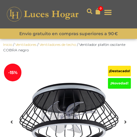
0
Envío gratuito en compras superiores a 90 €
Inicio
/
Ventiladores
/
Ventiladores de techo
/ Ventilador plafón oscilante
COBRA negro
¡Destacado!
-15%
¡Novedad!