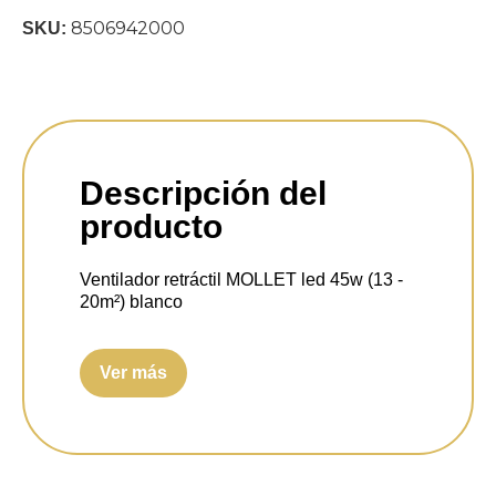
8506942000
SKU:
Descripción del
producto
Ventilador retráctil MOLLET led 45w (13 -
20m²) blanco
Medidas altura:
Mínima 320 mm, máxima
420 mm.
Ver más
Medida diámetro:
485 /1060 milímetros.
Mando a distancia:
Si.