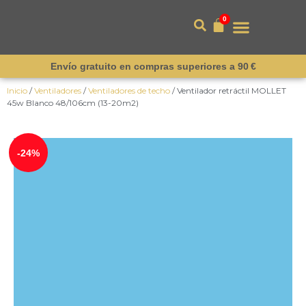
0
Envío gratuito en compras superiores a 90 €
Inicio
/
Ventiladores
/
Ventiladores de techo
/ Ventilador retráctil MOLLET
45w Blanco 48/106cm (13-20m2)
¡Destacado!
-24%
¡Novedad!