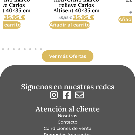
relieve Carlos
porta velas
m
Altisent 40×35 cm
10,15
€
11,95
€
35,95
€
45,95
€
Añadir al carrito
Añadir al carrito
Ver más Ofertas
Síguenos en nuestras redes
Atención al cliente
Nosotros
Contacto
Condiciones de venta
Preguntas frequentes