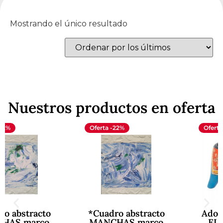
Mostrando el único resultado
Nuestros productos en oferta
Oferta -22%
Oferta -15%
o
*Cuadro abstracto
Adorno decorati
o
MANCHAS marco
ELEFANTE azu