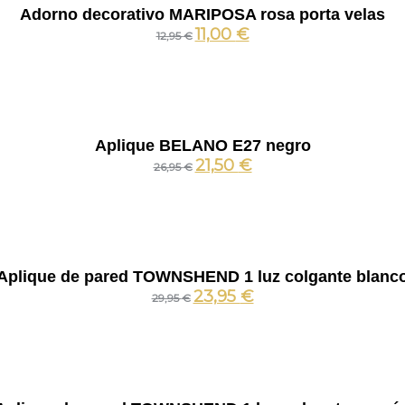
Adorno decorativo MARIPOSA rosa porta velas
11,00
€
12,95
€
Aplique BELANO E27 negro
21,50
€
26,95
€
Aplique de pared TOWNSHEND 1 luz colgante blanc
23,95
€
29,95
€