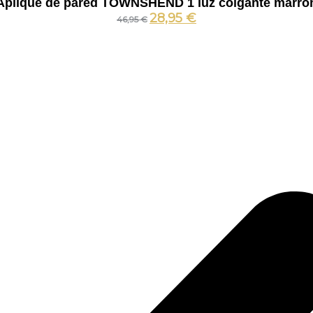
Aplique de pared TOWNSHEND 1 luz colgante marró
28,95
€
46,95
€