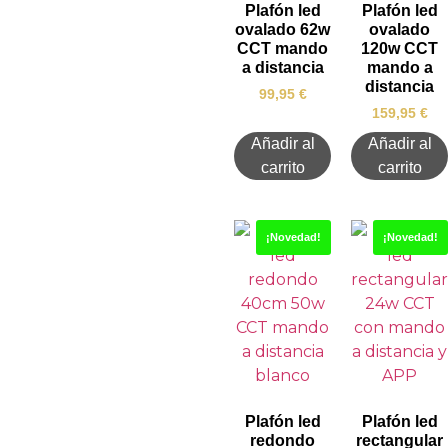
Plafón led
Plafón led
ovalado 62w
ovalado
CCT mando
120w CCT
a distancia
mando a
distancia
99,95
€
159,95
€
Añadir al
Añadir al
carrito
carrito
¡Novedad!
¡Novedad!
Plafón led
Plafón led
redondo
rectangular