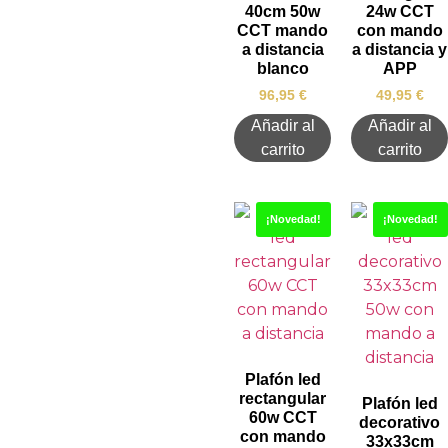
40cm 50w
24w CCT
CCT mando
con mando
a distancia
a distancia y
blanco
APP
96,95
€
49,95
€
Añadir al
Añadir al
carrito
carrito
¡Novedad!
¡Novedad!
Plafón led
rectangular
Plafón led
60w CCT
decorativo
con mando
33x33cm