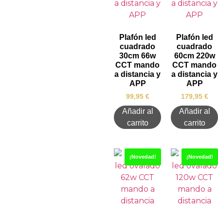
Plafón led
Plafón led
cuadrado
cuadrado
30cm 66w
60cm 220w
CCT mando
CCT mando
a distancia y
a distancia y
APP
APP
99,95
€
179,95
€
Añadir al
Añadir al
carrito
carrito
¡Novedad!
¡Novedad!