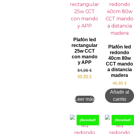
Plafón led
rectangular
Plafón led
25w CCT
redondo
con mando
40cm 80w
y APP
CCT mando
a distancia
54,06
€
madera
45,95
€
46,95
€
Añadir al
Leer más
carrito
¡Novedad!
¡Novedad!