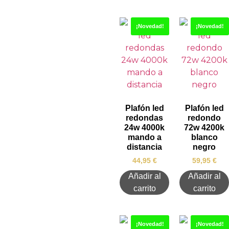
¡Novedad!
¡Novedad!
Plafón led
Plafón led
redondas
redondo
24w 4000k
72w 4200k
mando a
blanco
distancia
negro
44,95
€
59,95
€
Añadir al
Añadir al
carrito
carrito
¡Novedad!
¡Novedad!