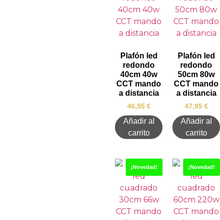
Plafón led
Plafón led
redondo
redondo
40cm 40w
50cm 80w
CCT mando
CCT mando
a distancia
a distancia
46,95
€
47,95
€
Añadir al
Añadir al
carrito
carrito
¡Novedad!
¡Novedad!