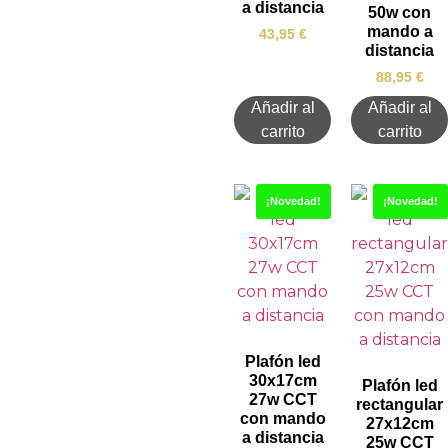
a distancia
50w con
mando a
43,95
€
distancia
88,95
€
Añadir al
Añadir al
carrito
carrito
¡Novedad!
¡Novedad!
Plafón led
30x17cm
Plafón led
27w CCT
rectangular
con mando
27x12cm
a distancia
25w CCT