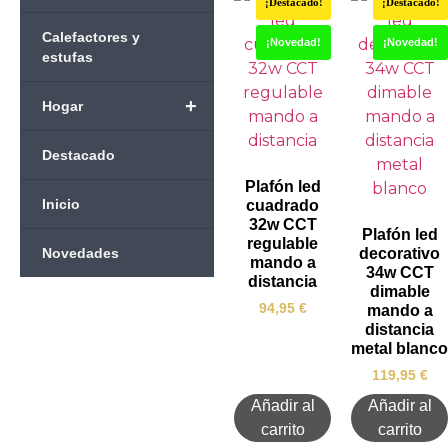
¡Destacado!
¡Destacado!
Calefactores y
¡Novedad!
¡Novedad!
estufas
+
Hogar
Destacado
Plafón led
Inicio
cuadrado
32w CCT
Plafón led
regulable
Novedades
decorativo
mando a
34w CCT
distancia
dimable
94,95
€
mando a
distancia
metal blanco
119,95
€
Añadir al
Añadir al
carrito
carrito