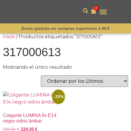
0
Envío gratuito en compras superiores a 90 €
Inicio
/ Productos etiquetados “317000613”
317000613
Mostrando el único resultado
-15%
Colgante LUMINA 6x E14
negro vidrio ámbar
269,95
€
229,95
€