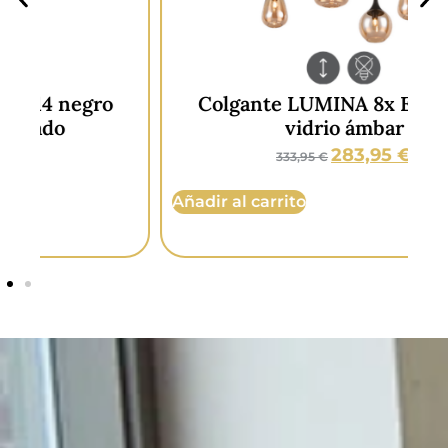
Colgante LUMINA 8x E14 negro
L
vidrio ámbar
283,95
€
333,95
€
Añ
Añadir al carrito