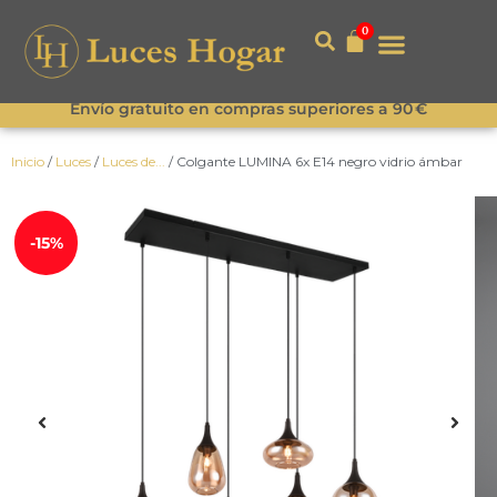
0
Envío gratuito en compras superiores a 90 €
Inicio
/
Luces
/
Luces de...
/ Colgante LUMINA 6x E14 negro vidrio ámbar
-15%