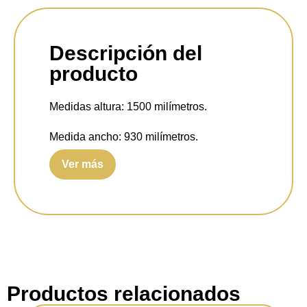
Descripción del
producto
Medidas altura:
1500 milímetros.
Medida ancho:
930 milímetros.
Ver más
Medida fondo:
340 milímetros.
Portalámparas:
6x E14.
Potencia máxima:
40 watts.
Clasificación IP:
IP20.
Material:
Metal y vidrio.
Productos relacionados