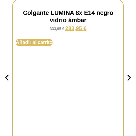
Acabado:
Estera negra y vidrio acero
cromado.
Colgante LUMINA 8x E14 negro
vidrio ámbar
283,95
€
333,95
€
Añadir al carrito
Lá