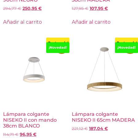
294,77
€
250,95
€
127,95
€
107,95
€
Añadir al carrito
Añadir al carrito
¡Destacado!
¡Destacado!
-15%
-15%
¡Novedad!
¡Novedad!
Lámpara colgante
Lámpara colgante
NISEKO II con mando
NISEKO II 65cm MADERA
38cm BLANCO
221,12
€
187,04
€
114,71
€
96,95
€