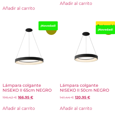
Añadir al carrito
Añadir al carrito
¡Novedad!
¡Destacado!
-15%
-14%
¡Novedad!
Lámpara colgante
Lámpara colgante
NISEKO II 65cm NEGRO
NISEKO II 50cm NEGRO
196,42
€
166,95
€
141,44
€
120,95
€
Añadir al carrito
Añadir al carrito