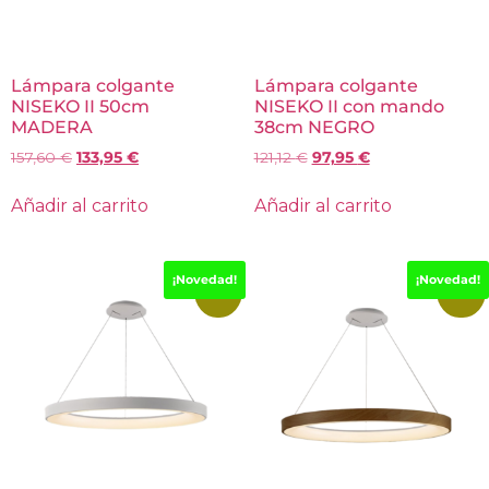
Lámpara colgante
Lámpara colgante
NISEKO II 50cm
NISEKO II con mando
MADERA
38cm NEGRO
157,60
€
133,95
€
121,12
€
97,95
€
Añadir al carrito
Añadir al carrito
¡Novedad!
¡Novedad!
-15%
-15%