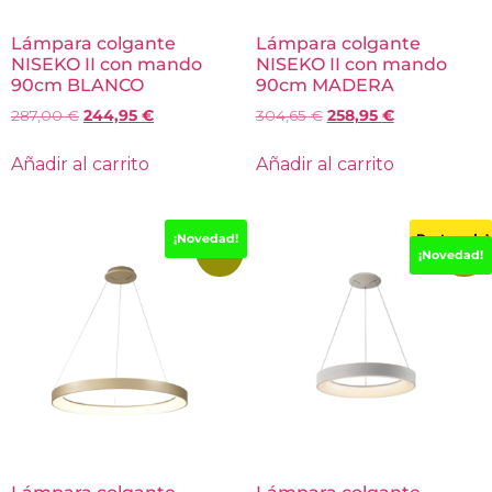
Lámpara colgante
Lámpara colgante
NISEKO II con mando
NISEKO II con mando
90cm BLANCO
90cm MADERA
287,00
€
244,95
€
304,65
€
258,95
€
Añadir al carrito
Añadir al carrito
¡Novedad!
¡Destacado!
-15%
-15%
¡Novedad!