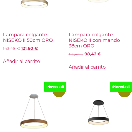
Lámpara colgante
Lámpara colgante
NISEKO II 50cm ORO
NISEKO II con mando
38cm ORO
143,48
€
121,60
€
116,41
€
98,42
€
Añadir al carrito
Añadir al carrito
¡Novedad!
¡Novedad!
-15%
-19%