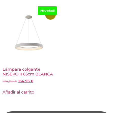
¡Novedad!
-15%
Lámpara colgante
NISEKO II 65cm BLANCA
194,06
€
164,95
€
Añadir al carrito