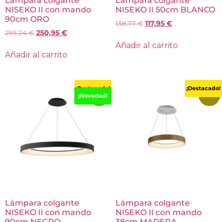
Lámpara colgante
Lámpara colgante
NISEKO II con mando
NISEKO II 50cm BLANCO
90cm ORO
138,77
€
117,95
€
295,24
€
250,95
€
Añadir al carrito
Añadir al carrito
¡Destacado!
¡Destacado!
-15%
-16%
¡Novedad!
Lámpara colgante
Lámpara colgante
NISEKO II con mando
NISEKO II con mando
90cm NEGRO
38cm MADERA