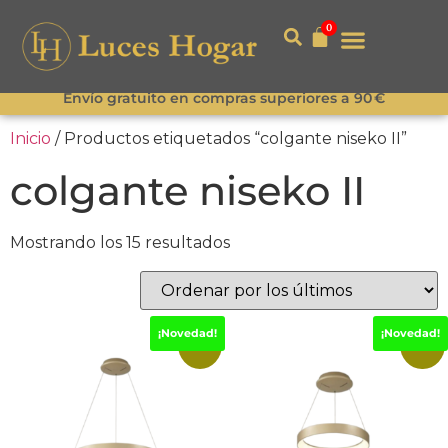
0
Envío gratuito en compras superiores a 90 €
Inicio
/ Productos etiquetados “colgante niseko II”
colgante niseko II
Mostrando los 15 resultados
¡Novedad!
¡Novedad!
-15%
-15%