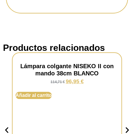
Luminosidad:
2.200 lúmenes.
Temperatura:
De 2700K a 5000 Kelvin
(intensidad regulable).
Vida útil:
30.000 horas.
Productos relacionados
Dimable:
Si.
Lámpara colgante NISEKO II con
Mando:
Si.
mando 38cm BLANCO
96,95
€
114,71
€
Material:
Acrílico.
Añadir al carrito
Color:
Madera.
Garantía:
5 años