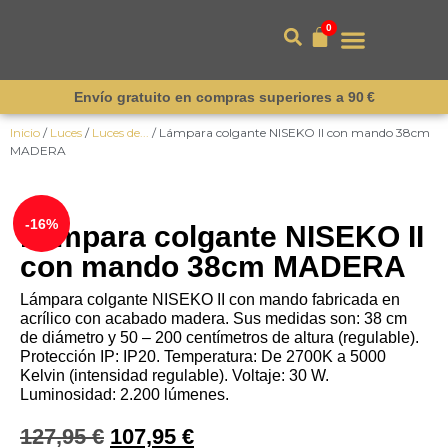
0
Envío gratuito en compras superiores a 90 €
Inicio
/
Luces
/
Luces de...
/ Lámpara colgante NISEKO II con mando 38cm
MADERA
¡Destacado!
-16%
Lámpara colgante NISEKO II
con mando 38cm MADERA
Lámpara colgante NISEKO II con mando fabricada en
acrílico con acabado madera. Sus medidas son: 38 cm
de diámetro y 50 – 200 centímetros de altura (regulable).
Protección IP: IP20. Temperatura: De 2700K a 5000
Kelvin (intensidad regulable). Voltaje: 30 W.
Luminosidad: 2.200 lúmenes.
127,95
€
107,95
€