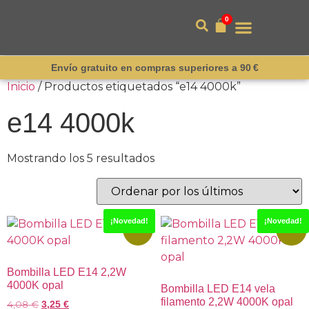
0
Envío gratuito en compras superiores a 90 €
Inicio
/ Productos etiquetados “e14 4000k”
e14 4000k
Mostrando los 5 resultados
¡Novedad!
¡Novedad!
-20%
-20%
Bombilla LED E14 2,2W
4000K opal
Bombilla LED E14 vela
filamento 2,2W 4000K opal
4,08
€
3,25
€