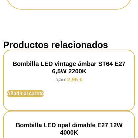
Potencia:
2,2 watts
Luminosidad:
470 lúmenes.
Temperatura:
4000 Kelvin.
Productos relacionados
Dimable:
No.
Bombilla LED vintage ámbar ST64 E27
6,5W 2200K
2,96
€
3,70
€
Añadir al carrito
Bombilla LED opal dimable E27 12W
4000K