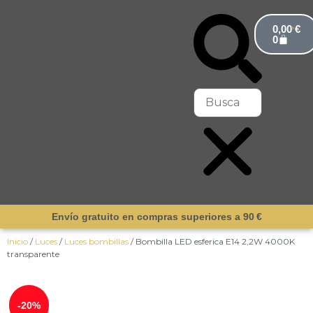
0,00
€
0
Envío gratuito en compras superiores a 90 €
Inicio
/
Luces
/
Luces bombillas
/ Bombilla LED esferica E14 2,2W 4000K
transparente
¡Novedad!
-20%