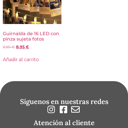
Guirnalda de 16 LED con
pinza sujeta fotos
9,95
€
8,95
€
Añadir al carrito
Síguenos en nuestras redes
Atención al cliente